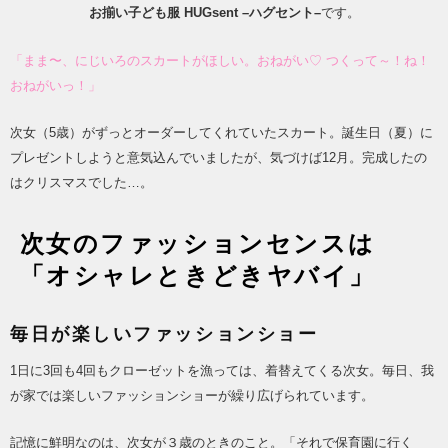
お揃い子ども服
HUGsent –
ハグセント
–
です。
「まま〜、にじいろのスカートがほしい。おねがい
♡
つくって～！ね！
おねがいっ！」
次女（5歳）がずっとオーダーしてくれていたスカート。誕生日（夏）に
プレゼントしようと意気込んでいましたが、気づけば12月。完成したの
はクリスマスでした…。
次女のファッションセンスは
「オシャレときどきヤバイ」
毎日が楽しいファッションショー
1日に3回も4回もクローゼットを漁っては、着替えてくる次女。毎日、我
が家では楽しいファッションショーが繰り広げられています。
記憶に鮮明なのは、次女が３歳のときのこと。「それで保育園に行く