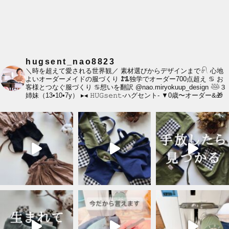
hugsent_nao8823
＼時を超えて愛される世界観／
素材選びからデザインまで𓍯
心地
よいオーダーメイドの服づくり
𐃀独学でオーダー700点超え
♋︎ お
客様とつなぐ服づくり
♋︎想いを翻訳
@nao.miryokuup_design
𓅸３
姉妹（13•10•7y）
▸◂
𝙷𝚄𝙶𝚜𝚎𝚗𝚝-ハグセント-
▼0歳〜オーダー&🎁