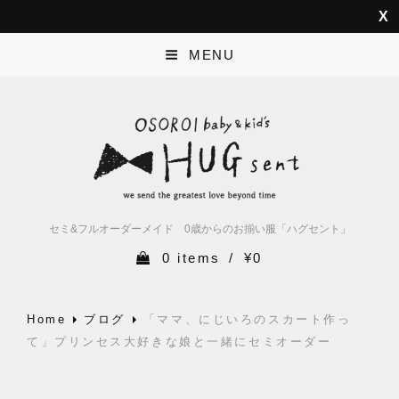
MENU
セミ&フルオーダーメイド 0歳からのお揃い服「ハグセント」
0 items
/
¥0
Home
ブログ
「ママ、にじいろのスカート作っ
て」プリンセス大好きな娘と一緒にセミオーダー