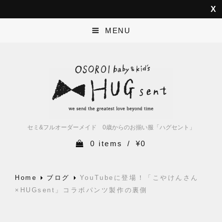
MENU
セミ&フルオーダーメイド 0歳からのお揃い服「ハグセント」
0 items
/
¥0
Home
ブログ
YouTubeに登場！「こやけんさん
×HUGsent」コラボパンツ製作の裏側