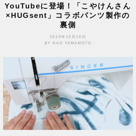
YouTubeに登場！「こやけんさん
×HUGsent」コラボパンツ製作の
裏側
POSTED
2020年10月16日
ON
BY
NAO YAMAMOTO