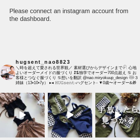
Please connect an instagram account from
the dashboard.
hugsent_nao8823
＼時を超えて愛される世界観／
素材選びからデザインまで𓍯
心地
よいオーダーメイドの服づくり
𐃀独学でオーダー700点超え
♋︎ お
客様とつなぐ服づくり
♋︎想いを翻訳
@nao.miryokuup_design
𓅸３
姉妹（13•10•7y）
▸◂
𝙷𝚄𝙶𝚜𝚎𝚗𝚝-ハグセント-
▼0歳〜オーダー&🎁