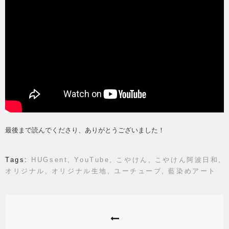
最後まで読んでくださり、ありがとうございました！
Tags:
HUGsent
,
YouTube
,
こやけん
,
こやけん阿波日和
,
オリジナル
,
オリジナル生地
,
ユーチューブ
,
藍染めアート
投
稿
ナ