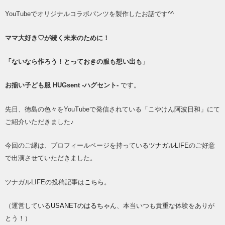
YouTubeでオリジナルコラボパンツを製作したお話です^^
ママ大好き♡が続く未来のために！
「ないなら作ろう！とっておきの服も想い出も」
お揃い子ども服 HUGsent -ハグセント-
です。
先日、徳島の色々をYouTubeで発信されている「こやけん阿波日和」にて
ご紹介いただきました♪
今回のご縁は、プロフィールページを持っている
ツナガルLIFE
のご好意
で出演させていただきました。
ツナガルLIFEの投稿記事は
こちら
。
（運営している
USANETのはるちゃん
、本当いつも貴重な体験をありが
とう！）