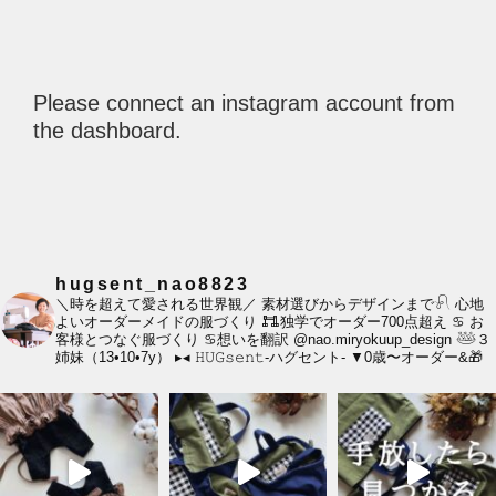
Please connect an instagram account from
the dashboard.
hugsent_nao8823
＼時を超えて愛される世界観／
素材選びからデザインまで𓍯
心地
よいオーダーメイドの服づくり
𐃀独学でオーダー700点超え
♋︎ お
客様とつなぐ服づくり
♋︎想いを翻訳
@nao.miryokuup_design
𓅸３
姉妹（13•10•7y）
▸◂
𝙷𝚄𝙶𝚜𝚎𝚗𝚝-ハグセント-
▼0歳〜オーダー&🎁