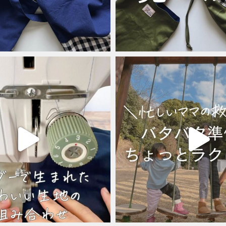
シ
ョ
ン
は
商
品
ペ
ー
ジ
か
ら
選
択
で
き
ま
す