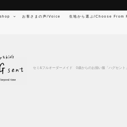
shop
お客さまの声/Voice
生地から選ぶ/Choose From F
セミ&フルオーダーメイド 0歳からのお揃い服「ハグセント