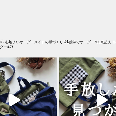
は
複
数
の
バ
リ
𓍯
心地よいオーダーメイドの服づくり
𐃀独学でオーダー700点超え
♋
エ
ダー&🎁
ー
シ
ョ
ン
が
あ
り
ま
す。
オ
プ