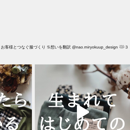
︎ お客様とつなぐ服づくり
♋︎想いを翻訳
@nao.miryokuup_design
𓅸３