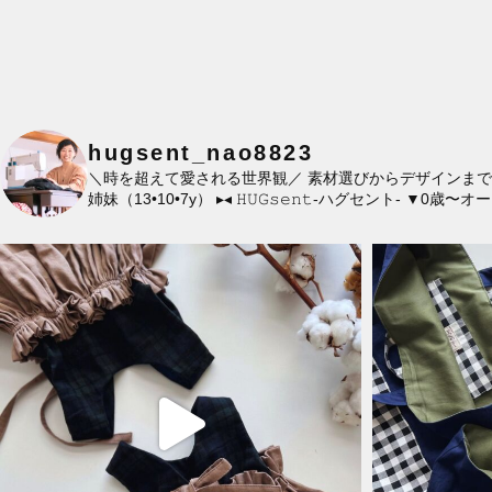
hugsent_nao8823
＼時を超えて愛される世界観／
素材選びからデザインまで
姉妹（13•10•7y）
▸◂
𝙷𝚄𝙶𝚜𝚎𝚗𝚝-ハグセント-
▼0歳〜オー