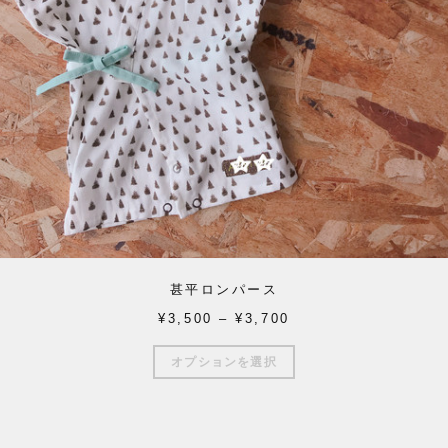
甚平ロンパース
¥
3,500
–
¥
3,700
こ
オプションを選択
の
商
品
に